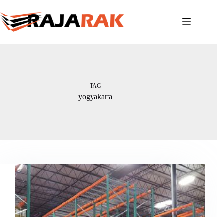
Skip
to
content
TAG
yogyakarta