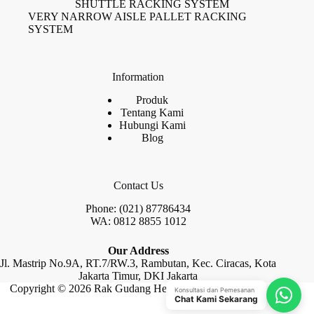
SHUTTLE RACKING SYSTEM
VERY NARROW AISLE PALLET RACKING
SYSTEM
Information
Produk
Tentang Kami
Hubungi Kami
Blog
Contact Us
Phone: (021) 87786434
WA: 0812 8855 1012
Our Address
Jl. Mastrip No.9A, RT.7/RW.3, Rambutan, Kec. Ciracas, Kota
Jakarta Timur, DKI Jakarta
Copyright © 2026 Rak Gudang Heayy Duty by Raja Rak
Konsultasi dan Pemesanan
Chat Kami Sekarang