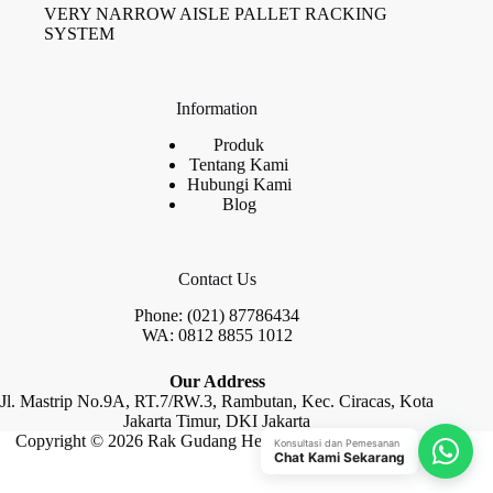
VERY NARROW AISLE PALLET RACKING
SYSTEM
Information
Produk
Tentang Kami
Hubungi Kami
Blog
Contact Us
Phone: (021) 87786434
WA: 0812 8855 1012
Our Address
Jl. Mastrip No.9A, RT.7/RW.3, Rambutan, Kec. Ciracas, Kota
Jakarta Timur, DKI Jakarta
Copyright © 2026 Rak Gudang Heayy Duty by Raja Rak
Konsultasi dan Pemesanan
Chat Kami Sekarang