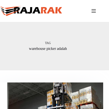
Skip
to
content
TAG
warehouse picker adalah