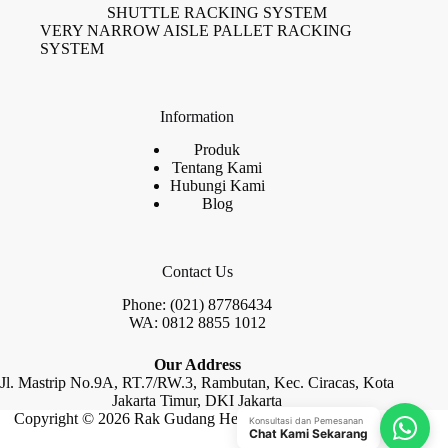
SHUTTLE RACKING SYSTEM
VERY NARROW AISLE PALLET RACKING
SYSTEM
Information
Produk
Tentang Kami
Hubungi Kami
Blog
Contact Us
Phone: (021) 87786434
WA: 0812 8855 1012
Our Address
Jl. Mastrip No.9A, RT.7/RW.3, Rambutan, Kec. Ciracas, Kota
Jakarta Timur, DKI Jakarta
Copyright © 2026 Rak Gudang Heayy Duty by Raja Rak
Konsultasi dan Pemesanan
Chat Kami Sekarang