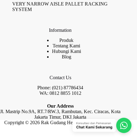
VERY NARROW AISLE PALLET RACKING
SYSTEM
Information
Produk
Tentang Kami
Hubungi Kami
Blog
Contact Us
Phone: (021) 87786434
WA: 0812 8855 1012
Our Address
Jl. Mastrip No.9A, RT.7/RW.3, Rambutan, Kec. Ciracas, Kota
Jakarta Timur, DKI Jakarta
Copyright © 2026 Rak Gudang Heayy Duty by Raja Rak
Konsultasi dan Pemesanan
Chat Kami Sekarang