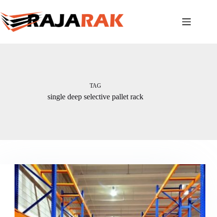
Skip
to
content
TAG
single deep selective pallet rack