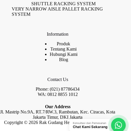
SHUTTLE RACKING SYSTEM
VERY NARROW AISLE PALLET RACKING
SYSTEM
Information
Produk
Tentang Kami
Hubungi Kami
Blog
Contact Us
Phone: (021) 87786434
WA: 0812 8855 1012
Our Address
Jl. Mastrip No.9A, RT.7/RW.3, Rambutan, Kec. Ciracas, Kota
Jakarta Timur, DKI Jakarta
Copyright © 2026 Rak Gudang Heayy Duty by Raja Rak
Konsultasi dan Pemesanan
Chat Kami Sekarang