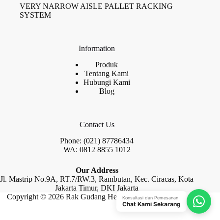
VERY NARROW AISLE PALLET RACKING
SYSTEM
Information
Produk
Tentang Kami
Hubungi Kami
Blog
Contact Us
Phone: (021) 87786434
WA: 0812 8855 1012
Our Address
Jl. Mastrip No.9A, RT.7/RW.3, Rambutan, Kec. Ciracas, Kota
Jakarta Timur, DKI Jakarta
Copyright © 2026 Rak Gudang Heayy Duty by Raja Rak
Konsultasi dan Pemesanan
Chat Kami Sekarang