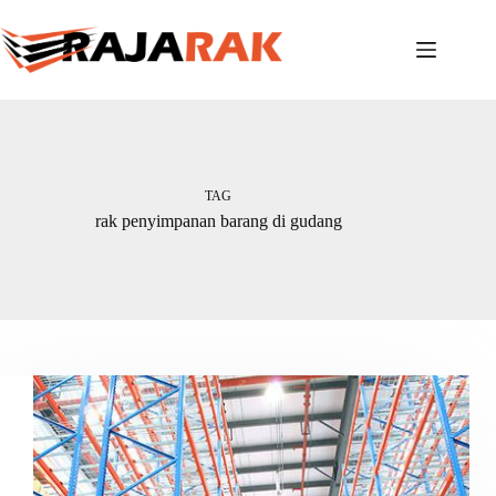
Skip
to
content
TAG
rak penyimpanan barang di gudang