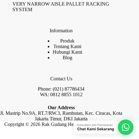
VERY NARROW AISLE PALLET RACKING
SYSTEM
Information
Produk
Tentang Kami
Hubungi Kami
Blog
Contact Us
Phone: (021) 87786434
WA: 0812 8855 1012
Our Address
Jl. Mastrip No.9A, RT.7/RW.3, Rambutan, Kec. Ciracas, Kota
Jakarta Timur, DKI Jakarta
Copyright © 2026 Rak Gudang Heayy Duty by Raja Rak
Konsultasi dan Pemesanan
Chat Kami Sekarang