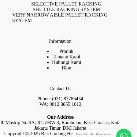
SELECTIVE PALLET RACKING
SHUTTLE RACKING SYSTEM
VERY NARROW AISLE PALLET RACKING
SYSTEM
Information
Produk
Tentang Kami
Hubungi Kami
Blog
Contact Us
Phone: (021) 87786434
WA: 0812 8855 1012
Our Address
Jl. Mastrip No.9A, RT.7/RW.3, Rambutan, Kec. Ciracas, Kota
Jakarta Timur, DKI Jakarta
Copyright © 2026 Rak Gudang Heayy Duty by Raja Rak
Konsultasi dan Pemesanan