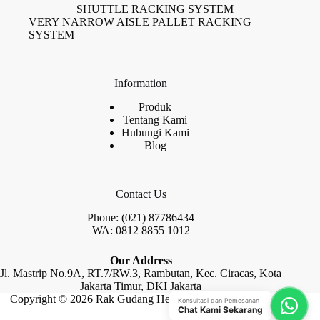
SHUTTLE RACKING SYSTEM
VERY NARROW AISLE PALLET RACKING
SYSTEM
Information
Produk
Tentang Kami
Hubungi Kami
Blog
Contact Us
Phone: (021) 87786434
WA: 0812 8855 1012
Our Address
Jl. Mastrip No.9A, RT.7/RW.3, Rambutan, Kec. Ciracas, Kota
Jakarta Timur, DKI Jakarta
Copyright © 2026 Rak Gudang Heayy Duty by Raja Rak
Konsultasi dan Pemesanan
Chat Kami Sekarang