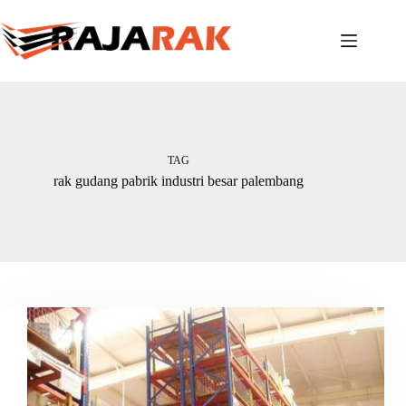
Skip
to
content
TAG
rak gudang pabrik industri besar palembang