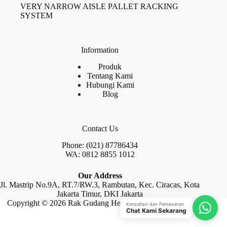
VERY NARROW AISLE PALLET RACKING
SYSTEM
Information
Produk
Tentang Kami
Hubungi Kami
Blog
Contact Us
Phone: (021) 87786434
WA: 0812 8855 1012
Our Address
Jl. Mastrip No.9A, RT.7/RW.3, Rambutan, Kec. Ciracas, Kota
Jakarta Timur, DKI Jakarta
Copyright © 2026 Rak Gudang Heayy Duty by Raja Rak
Konsultasi dan Pemesanan
Chat Kami Sekarang