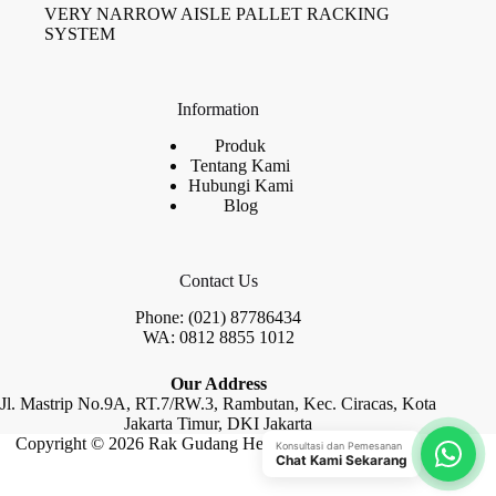
VERY NARROW AISLE PALLET RACKING
SYSTEM
Information
Produk
Tentang Kami
Hubungi Kami
Blog
Contact Us
Phone: (021) 87786434
WA: 0812 8855 1012
Our Address
Jl. Mastrip No.9A, RT.7/RW.3, Rambutan, Kec. Ciracas, Kota
Jakarta Timur, DKI Jakarta
Copyright © 2026 Rak Gudang Heayy Duty by Raja Rak
Konsultasi dan Pemesanan
Chat Kami Sekarang