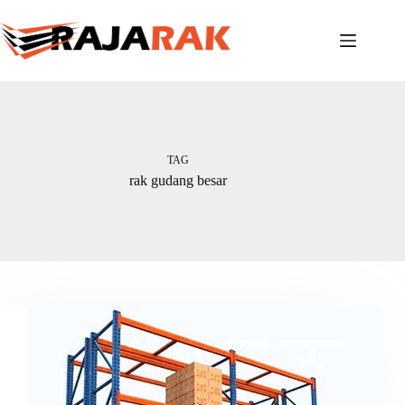
Skip
to
content
TAG
rak gudang besar