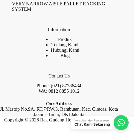
VERY NARROW AISLE PALLET RACKING
SYSTEM
Information
Produk
Tentang Kami
Hubungi Kami
Blog
Contact Us
Phone: (021) 87786434
WA: 0812 8855 1012
Our Address
Jl. Mastrip No.9A, RT.7/RW.3, Rambutan, Kec. Ciracas, Kota
Jakarta Timur, DKI Jakarta
Copyright © 2026 Rak Gudang Heayy Duty by Raja Rak
Konsultasi dan Pemesanan
Chat Kami Sekarang