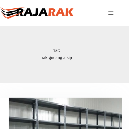
Skip
to
content
TAG
rak gudang arsip