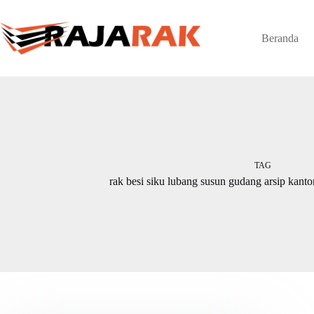
Skip
to
content
Beranda
TAG
rak besi siku lubang susun gudang arsip kant