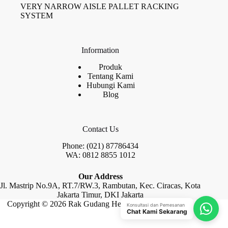
VERY NARROW AISLE PALLET RACKING
SYSTEM
Information
Produk
Tentang Kami
Hubungi Kami
Blog
Contact Us
Phone: (021) 87786434
WA: 0812 8855 1012
Our Address
Jl. Mastrip No.9A, RT.7/RW.3, Rambutan, Kec. Ciracas, Kota
Jakarta Timur, DKI Jakarta
Copyright © 2026 Rak Gudang Heayy Duty by Raja Rak
Konsultasi dan Pemesanan
Chat Kami Sekarang