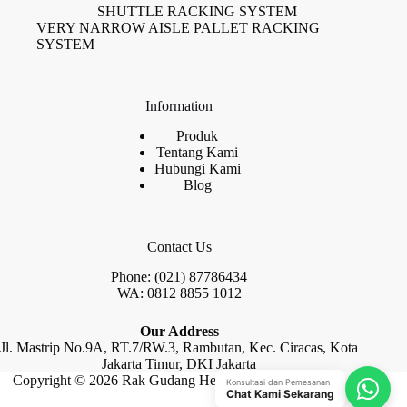
SHUTTLE RACKING SYSTEM
VERY NARROW AISLE PALLET RACKING
SYSTEM
Information
Produk
Tentang Kami
Hubungi Kami
Blog
Contact Us
Phone: (021) 87786434
WA: 0812 8855 1012
Our Address
Jl. Mastrip No.9A, RT.7/RW.3, Rambutan, Kec. Ciracas, Kota
Jakarta Timur, DKI Jakarta
Copyright © 2026 Rak Gudang Heayy Duty by Raja Rak
Konsultasi dan Pemesanan
Chat Kami Sekarang