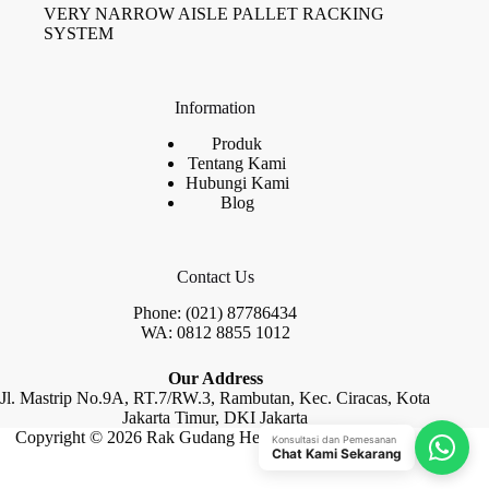
VERY NARROW AISLE PALLET RACKING
SYSTEM
Information
Produk
Tentang Kami
Hubungi Kami
Blog
Contact Us
Phone: (021) 87786434
WA: 0812 8855 1012
Our Address
Jl. Mastrip No.9A, RT.7/RW.3, Rambutan, Kec. Ciracas, Kota
Jakarta Timur, DKI Jakarta
Copyright © 2026 Rak Gudang Heayy Duty by Raja Rak
Konsultasi dan Pemesanan
Chat Kami Sekarang