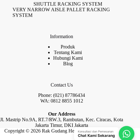
SHUTTLE RACKING SYSTEM
VERY NARROW AISLE PALLET RACKING
SYSTEM
Information
Produk
Tentang Kami
Hubungi Kami
Blog
Contact Us
Phone: (021) 87786434
WA: 0812 8855 1012
Our Address
Jl. Mastrip No.9A, RT.7/RW.3, Rambutan, Kec. Ciracas, Kota
Jakarta Timur, DKI Jakarta
Copyright © 2026 Rak Gudang Heayy Duty by Raja Rak
Konsultasi dan Pemesanan
Chat Kami Sekarang