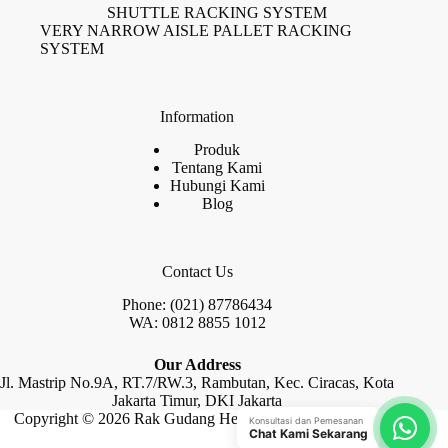
SHUTTLE RACKING SYSTEM
VERY NARROW AISLE PALLET RACKING
SYSTEM
Information
Produk
Tentang Kami
Hubungi Kami
Blog
Contact Us
Phone: (021) 87786434
WA: 0812 8855 1012
Our Address
Jl. Mastrip No.9A, RT.7/RW.3, Rambutan, Kec. Ciracas, Kota
Jakarta Timur, DKI Jakarta
Copyright © 2026 Rak Gudang Heayy Duty by Raja Rak
Konsultasi dan Pemesanan
Chat Kami Sekarang