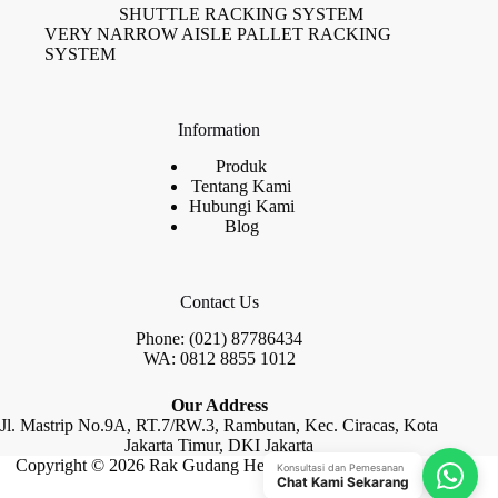
SHUTTLE RACKING SYSTEM
VERY NARROW AISLE PALLET RACKING
SYSTEM
Information
Produk
Tentang Kami
Hubungi Kami
Blog
Contact Us
Phone: (021) 87786434
WA: 0812 8855 1012
Our Address
Jl. Mastrip No.9A, RT.7/RW.3, Rambutan, Kec. Ciracas, Kota
Jakarta Timur, DKI Jakarta
Copyright © 2026 Rak Gudang Heayy Duty by Raja Rak
Konsultasi dan Pemesanan
Chat Kami Sekarang