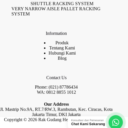
SHUTTLE RACKING SYSTEM
VERY NARROW AISLE PALLET RACKING
SYSTEM
Information
Produk
Tentang Kami
Hubungi Kami
Blog
Contact Us
Phone: (021) 87786434
WA: 0812 8855 1012
Our Address
Jl. Mastrip No.9A, RT.7/RW.3, Rambutan, Kec. Ciracas, Kota
Jakarta Timur, DKI Jakarta
Copyright © 2026 Rak Gudang Heayy Duty by Raja Rak
Konsultasi dan Pemesanan
Chat Kami Sekarang