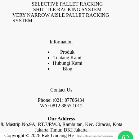
SELECTIVE PALLET RACKING
SHUTTLE RACKING SYSTEM
VERY NARROW AISLE PALLET RACKING
SYSTEM
Information
Produk
Tentang Kami
Hubungi Kami
Blog
Contact Us
Phone: (021) 87786434
WA: 0812 8855 1012
Our Address
Jl. Mastrip No.9A, RT.7/RW.3, Rambutan, Kec. Ciracas, Kota
Jakarta Timur, DKI Jakarta
Copyright © 2026 Rak Gudang Heayy Duty by Raja Rak
Konsultasi dan Pemesanan