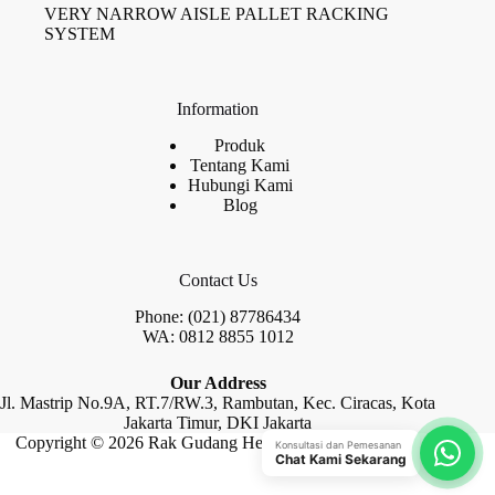
VERY NARROW AISLE PALLET RACKING
SYSTEM
Information
Produk
Tentang Kami
Hubungi Kami
Blog
Contact Us
Phone: (021) 87786434
WA: 0812 8855 1012
Our Address
Jl. Mastrip No.9A, RT.7/RW.3, Rambutan, Kec. Ciracas, Kota
Jakarta Timur, DKI Jakarta
Copyright © 2026 Rak Gudang Heayy Duty by Raja Rak
Konsultasi dan Pemesanan
Chat Kami Sekarang