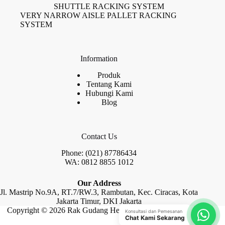
SHUTTLE RACKING SYSTEM
VERY NARROW AISLE PALLET RACKING
SYSTEM
Information
Produk
Tentang Kami
Hubungi Kami
Blog
Contact Us
Phone: (021) 87786434
WA: 0812 8855 1012
Our Address
Jl. Mastrip No.9A, RT.7/RW.3, Rambutan, Kec. Ciracas, Kota
Jakarta Timur, DKI Jakarta
Copyright © 2026 Rak Gudang Heayy Duty by Raja Rak
Konsultasi dan Pemesanan
Chat Kami Sekarang