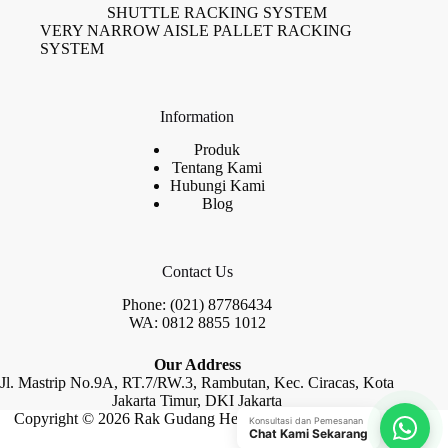
SHUTTLE RACKING SYSTEM
VERY NARROW AISLE PALLET RACKING
SYSTEM
Information
Produk
Tentang Kami
Hubungi Kami
Blog
Contact Us
Phone: (021) 87786434
WA: 0812 8855 1012
Our Address
Jl. Mastrip No.9A, RT.7/RW.3, Rambutan, Kec. Ciracas, Kota
Jakarta Timur, DKI Jakarta
Copyright © 2026 Rak Gudang Heayy Duty by Raja Rak
Konsultasi dan Pemesanan
Chat Kami Sekarang