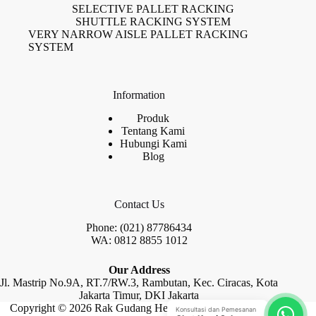
SELECTIVE PALLET RACKING
SHUTTLE RACKING SYSTEM
VERY NARROW AISLE PALLET RACKING
SYSTEM
Information
Produk
Tentang Kami
Hubungi Kami
Blog
Contact Us
Phone: (021) 87786434
WA: 0812 8855 1012
Our Address
Jl. Mastrip No.9A, RT.7/RW.3, Rambutan, Kec. Ciracas, Kota
Jakarta Timur, DKI Jakarta
Copyright © 2026 Rak Gudang Heayy Duty by Raja Rak
Konsultasi dan Pemesanan