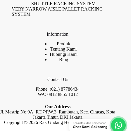
SHUTTLE RACKING SYSTEM
VERY NARROW AISLE PALLET RACKING
SYSTEM
Information
Produk
Tentang Kami
Hubungi Kami
Blog
Contact Us
Phone: (021) 87786434
WA: 0812 8855 1012
Our Address
Jl. Mastrip No.9A, RT.7/RW.3, Rambutan, Kec. Ciracas, Kota
Jakarta Timur, DKI Jakarta
Copyright © 2026 Rak Gudang Heayy Duty by Raja Rak
Konsultasi dan Pemesanan
Chat Kami Sekarang