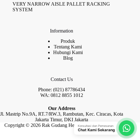
VERY NARROW AISLE PALLET RACKING
SYSTEM
Information
Produk
Tentang Kami
Hubungi Kami
Blog
Contact Us
Phone: (021) 87786434
WA: 0812 8855 1012
Our Address
Jl. Mastrip No.9A, RT.7/RW.3, Rambutan, Kec. Ciracas, Kota
Jakarta Timur, DKI Jakarta
Copyright © 2026 Rak Gudang Heayy Duty by Raja Rak
Konsultasi dan Pemesanan
Chat Kami Sekarang