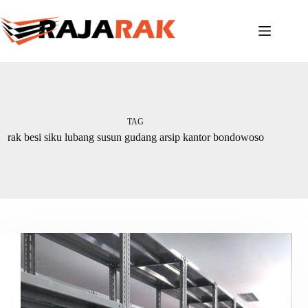
Skip
to
content
TAG
rak besi siku lubang susun gudang arsip kantor bondowoso