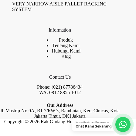
VERY NARROW AISLE PALLET RACKING
SYSTEM
Information
Produk
Tentang Kami
Hubungi Kami
Blog
Contact Us
Phone: (021) 87786434
WA: 0812 8855 1012
Our Address
Jl. Mastrip No.9A, RT.7/RW.3, Rambutan, Kec. Ciracas, Kota
Jakarta Timur, DKI Jakarta
Copyright © 2026 Rak Gudang Heayy Duty by Raja Rak
Konsultasi dan Pemesanan
Chat Kami Sekarang