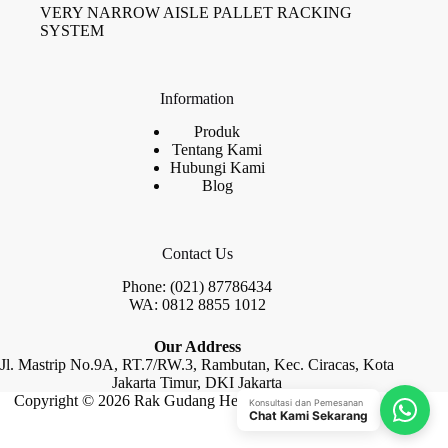
VERY NARROW AISLE PALLET RACKING
SYSTEM
Information
Produk
Tentang Kami
Hubungi Kami
Blog
Contact Us
Phone: (021) 87786434
WA: 0812 8855 1012
Our Address
Jl. Mastrip No.9A, RT.7/RW.3, Rambutan, Kec. Ciracas, Kota
Jakarta Timur, DKI Jakarta
Copyright © 2026 Rak Gudang Heayy Duty by Raja Rak
Konsultasi dan Pemesanan
Chat Kami Sekarang