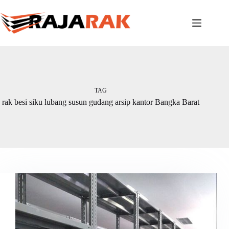
Skip
to
content
TAG
rak besi siku lubang susun gudang arsip kantor Bangka Barat