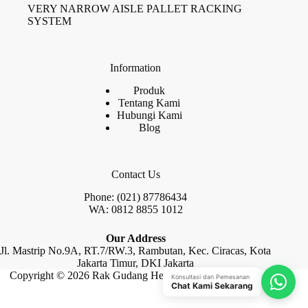
VERY NARROW AISLE PALLET RACKING
SYSTEM
Information
Produk
Tentang Kami
Hubungi Kami
Blog
Contact Us
Phone: (021) 87786434
WA: 0812 8855 1012
Our Address
Jl. Mastrip No.9A, RT.7/RW.3, Rambutan, Kec. Ciracas, Kota
Jakarta Timur, DKI Jakarta
Copyright © 2026 Rak Gudang Heayy Duty by Raja Rak
Konsultasi dan Pemesanan
Chat Kami Sekarang