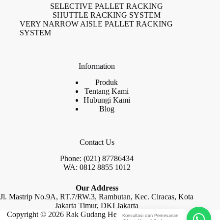
SELECTIVE PALLET RACKING
SHUTTLE RACKING SYSTEM
VERY NARROW AISLE PALLET RACKING
SYSTEM
Information
Produk
Tentang Kami
Hubungi Kami
Blog
Contact Us
Phone: (021) 87786434
WA: 0812 8855 1012
Our Address
Jl. Mastrip No.9A, RT.7/RW.3, Rambutan, Kec. Ciracas, Kota
Jakarta Timur, DKI Jakarta
Copyright © 2026 Rak Gudang Heayy Duty by Raja Rak
Konsultasi dan Pemesanan