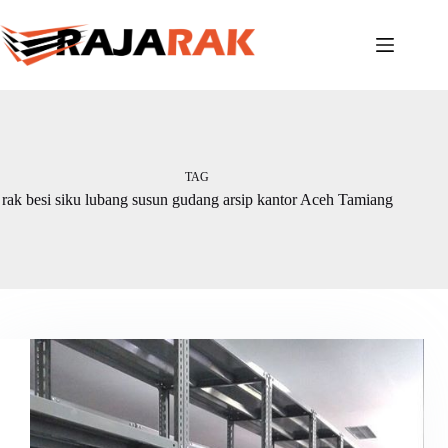
Skip
to
content
TAG
rak besi siku lubang susun gudang arsip kantor Aceh Tamiang