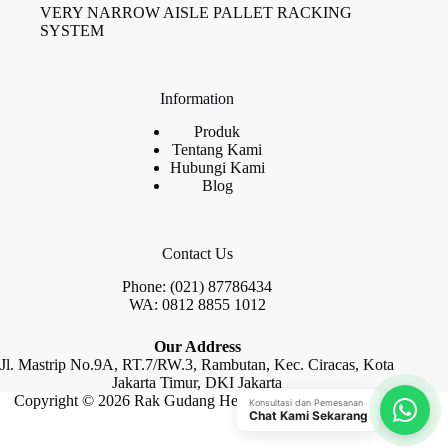
VERY NARROW AISLE PALLET RACKING
SYSTEM
Information
Produk
Tentang Kami
Hubungi Kami
Blog
Contact Us
Phone: (021) 87786434
WA: 0812 8855 1012
Our Address
Jl. Mastrip No.9A, RT.7/RW.3, Rambutan, Kec. Ciracas, Kota
Jakarta Timur, DKI Jakarta
Copyright © 2026 Rak Gudang Heayy Duty by Raja Rak
Konsultasi dan Pemesanan
Chat Kami Sekarang