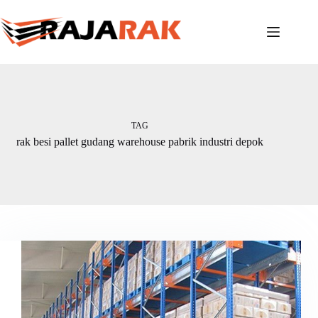
Skip
to
content
TAG
rak besi pallet gudang warehouse pabrik industri depok