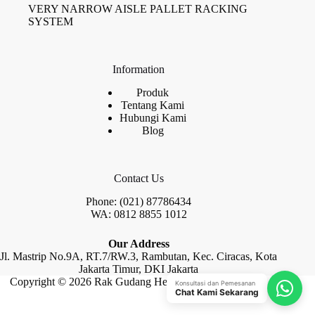
VERY NARROW AISLE PALLET RACKING
SYSTEM
Information
Produk
Tentang Kami
Hubungi Kami
Blog
Contact Us
Phone: (021) 87786434
WA: 0812 8855 1012
Our Address
Jl. Mastrip No.9A, RT.7/RW.3, Rambutan, Kec. Ciracas, Kota
Jakarta Timur, DKI Jakarta
Copyright © 2026 Rak Gudang Heayy Duty by Raja Rak
Konsultasi dan Pemesanan
Chat Kami Sekarang