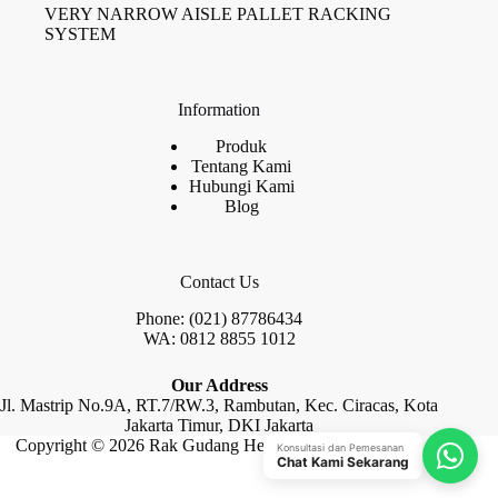
VERY NARROW AISLE PALLET RACKING
SYSTEM
Information
Produk
Tentang Kami
Hubungi Kami
Blog
Contact Us
Phone: (021) 87786434
WA: 0812 8855 1012
Our Address
Jl. Mastrip No.9A, RT.7/RW.3, Rambutan, Kec. Ciracas, Kota
Jakarta Timur, DKI Jakarta
Copyright © 2026 Rak Gudang Heayy Duty by Raja Rak
Konsultasi dan Pemesanan
Chat Kami Sekarang