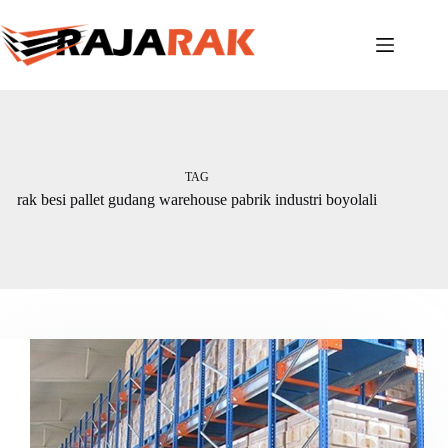
Skip
to
content
TAG
rak besi pallet gudang warehouse pabrik industri boyolali