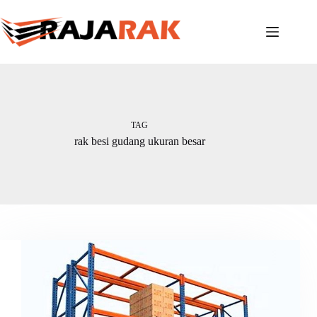
Skip
to
content
TAG
rak besi gudang ukuran besar