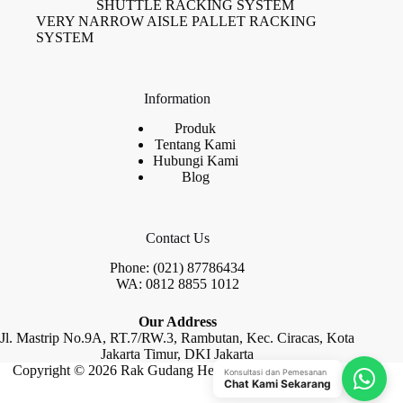
SHUTTLE RACKING SYSTEM
VERY NARROW AISLE PALLET RACKING
SYSTEM
Information
Produk
Tentang Kami
Hubungi Kami
Blog
Contact Us
Phone: (021) 87786434
WA: 0812 8855 1012
Our Address
Jl. Mastrip No.9A, RT.7/RW.3, Rambutan, Kec. Ciracas, Kota
Jakarta Timur, DKI Jakarta
Copyright © 2026 Rak Gudang Heayy Duty by Raja Rak
Konsultasi dan Pemesanan
Chat Kami Sekarang