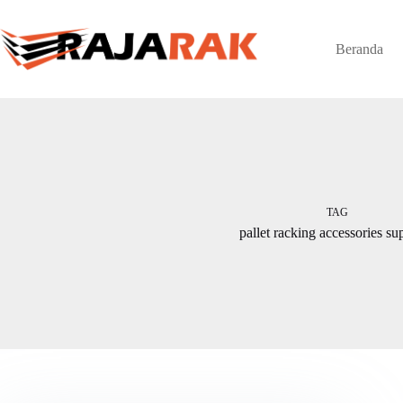
Skip
to
content
Beranda
TAG
pallet racking accessories sup