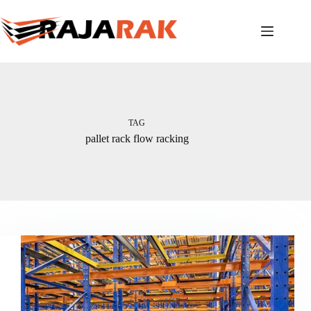
Skip
to
content
TAG
pallet rack flow racking