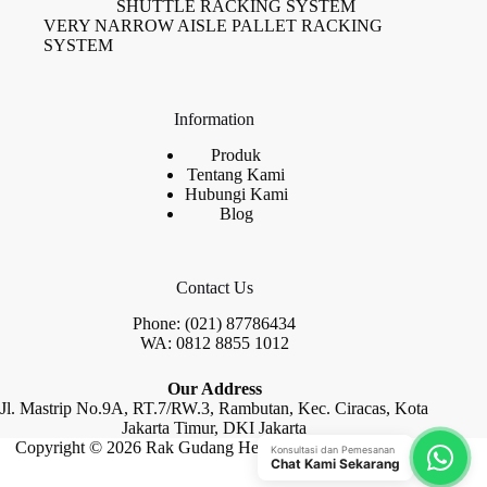
SHUTTLE RACKING SYSTEM
VERY NARROW AISLE PALLET RACKING
SYSTEM
Information
Produk
Tentang Kami
Hubungi Kami
Blog
Contact Us
Phone: (021) 87786434
WA: 0812 8855 1012
Our Address
Jl. Mastrip No.9A, RT.7/RW.3, Rambutan, Kec. Ciracas, Kota
Jakarta Timur, DKI Jakarta
Copyright © 2026 Rak Gudang Heayy Duty by Raja Rak
Konsultasi dan Pemesanan
Chat Kami Sekarang