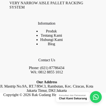
VERY NARROW AISLE PALLET RACKING
SYSTEM
Information
Produk
Tentang Kami
Hubungi Kami
Blog
Contact Us
Phone: (021) 87786434
WA: 0812 8855 1012
Our Address
Jl. Mastrip No.9A, RT.7/RW.3, Rambutan, Kec. Ciracas, Kota
Jakarta Timur, DKI Jakarta
Copyright © 2026 Rak Gudang Heayy Duty by Raja Rak
Konsultasi dan Pemesanan
Chat Kami Sekarang