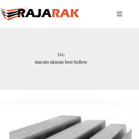
Skip
to
content
TAG
macam ukuran besi hollow