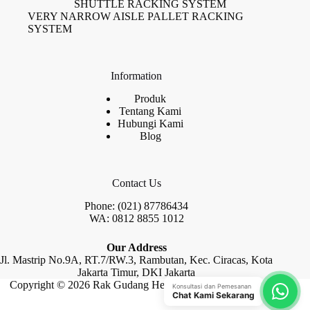
SHUTTLE RACKING SYSTEM
VERY NARROW AISLE PALLET RACKING
SYSTEM
Information
Produk
Tentang Kami
Hubungi Kami
Blog
Contact Us
Phone: (021) 87786434
WA: 0812 8855 1012
Our Address
Jl. Mastrip No.9A, RT.7/RW.3, Rambutan, Kec. Ciracas, Kota
Jakarta Timur, DKI Jakarta
Copyright © 2026 Rak Gudang Heayy Duty by Raja Rak
Konsultasi dan Pemesanan
Chat Kami Sekarang