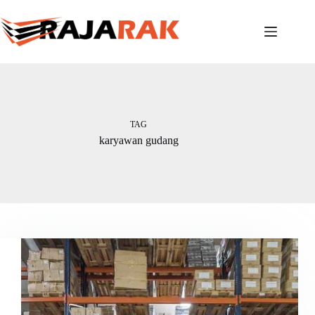
Skip
to
content
TAG
karyawan gudang