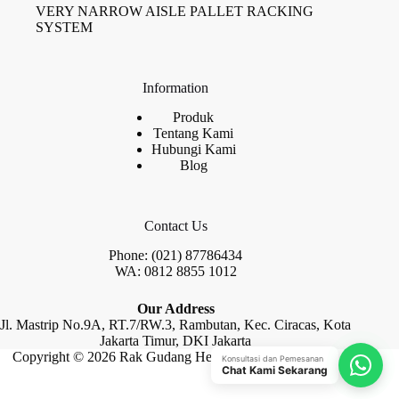
VERY NARROW AISLE PALLET RACKING
SYSTEM
Information
Produk
Tentang Kami
Hubungi Kami
Blog
Contact Us
Phone: (021) 87786434
WA: 0812 8855 1012
Our Address
Jl. Mastrip No.9A, RT.7/RW.3, Rambutan, Kec. Ciracas, Kota
Jakarta Timur, DKI Jakarta
Copyright © 2026 Rak Gudang Heayy Duty by Raja Rak
Konsultasi dan Pemesanan
Chat Kami Sekarang