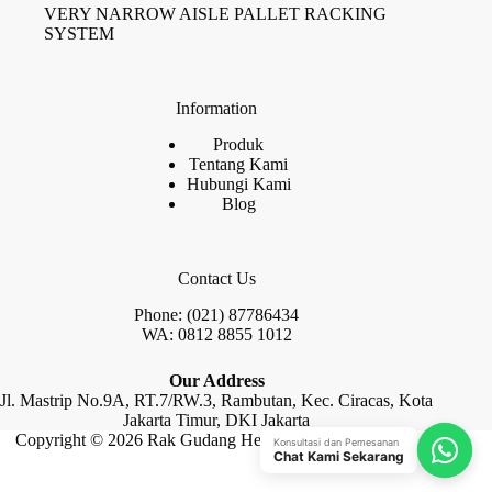
VERY NARROW AISLE PALLET RACKING
SYSTEM
Information
Produk
Tentang Kami
Hubungi Kami
Blog
Contact Us
Phone: (021) 87786434
WA: 0812 8855 1012
Our Address
Jl. Mastrip No.9A, RT.7/RW.3, Rambutan, Kec. Ciracas, Kota
Jakarta Timur, DKI Jakarta
Copyright © 2026 Rak Gudang Heayy Duty by Raja Rak
Konsultasi dan Pemesanan
Chat Kami Sekarang