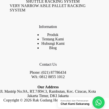
SHUTTLE RACKING SYSTEM
VERY NARROW AISLE PALLET RACKING
SYSTEM
Information
Produk
Tentang Kami
Hubungi Kami
Blog
Contact Us
Phone: (021) 87786434
WA: 0812 8855 1012
Our Address
Jl. Mastrip No.9A, RT.7/RW.3, Rambutan, Kec. Ciracas, Kota
Jakarta Timur, DKI Jakarta
Copyright © 2026 Rak Gudang Heayy Duty by Raja Rak
Konsultasi dan Pemesanan
Chat Kami Sekarang