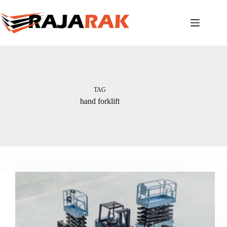
Skip
to
content
TAG
hand forklift