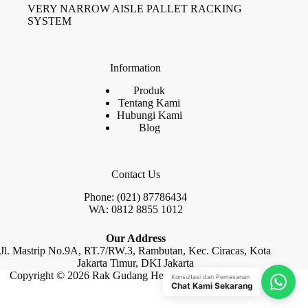
VERY NARROW AISLE PALLET RACKING
SYSTEM
Information
Produk
Tentang Kami
Hubungi Kami
Blog
Contact Us
Phone: (021) 87786434
WA: 0812 8855 1012
Our Address
Jl. Mastrip No.9A, RT.7/RW.3, Rambutan, Kec. Ciracas, Kota
Jakarta Timur, DKI Jakarta
Copyright © 2026 Rak Gudang Heayy Duty by Raja Rak
Konsultasi dan Pemesanan
Chat Kami Sekarang