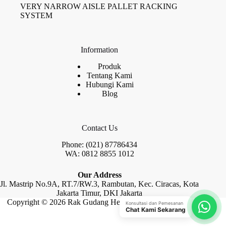
VERY NARROW AISLE PALLET RACKING
SYSTEM
Information
Produk
Tentang Kami
Hubungi Kami
Blog
Contact Us
Phone: (021) 87786434
WA: 0812 8855 1012
Our Address
Jl. Mastrip No.9A, RT.7/RW.3, Rambutan, Kec. Ciracas, Kota
Jakarta Timur, DKI Jakarta
Copyright © 2026 Rak Gudang Heayy Duty by Raja Rak
Konsultasi dan Pemesanan
Chat Kami Sekarang