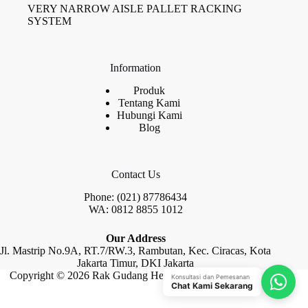
VERY NARROW AISLE PALLET RACKING
SYSTEM
Information
Produk
Tentang Kami
Hubungi Kami
Blog
Contact Us
Phone: (021) 87786434
WA: 0812 8855 1012
Our Address
Jl. Mastrip No.9A, RT.7/RW.3, Rambutan, Kec. Ciracas, Kota
Jakarta Timur, DKI Jakarta
Copyright © 2026 Rak Gudang Heayy Duty by Raja Rak
Konsultasi dan Pemesanan
Chat Kami Sekarang