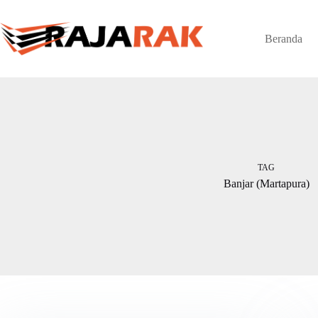
Skip
to
content
Beranda
TAG
Banjar (Martapura)